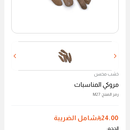
خشب محسن
مروكي المناسبات
رمز المنتج
:
M27
24.00
شامل الضريبة
الحجم
: