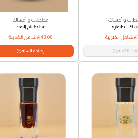
طات و أمساك
مخلطات و أمساك
ك الطهارة
مخلط تاج الهند
49.00
شامل الضريبة
شامل الضريبة
دت الكمية
إضافة للسلة