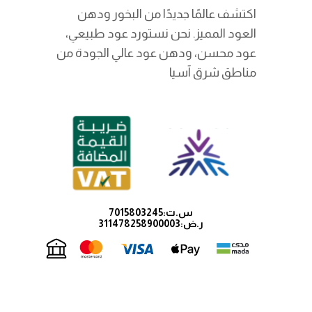
اكتشف عالمًا جديدًا من البخور ودهن
العود المميز. نحن نستورد عود طبيعي،
عود محسن، ودهن عود عالي الجودة من
مناطق شرق آسيا
س.ت:
‫‪7015803245‬‬
ر.ض:
311478258900003