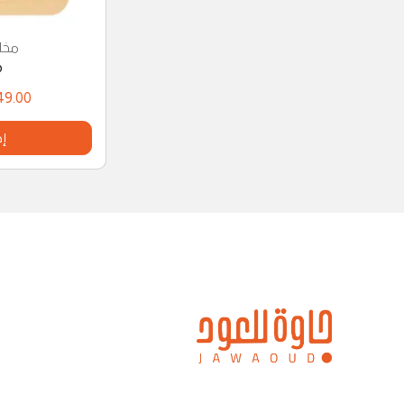
مخل
م
49.00
إض