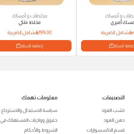
طات و أمساك
مخلطات و أمساك
سك أميري
مخلط ملكي
199.00
شامل الضريبة
شامل الضريبة
افة للسلة
إضافة للسلة
التصنيفات
معلومات تهمك
خشب العود
سياسة الاستبدال والاسترجاع و
دهن العود
حقوق وواجبات المستهلك في 
قسم الاكسسوارات
الشروط والأحكام