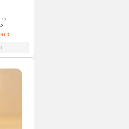
مخل
مس
19.00
نف