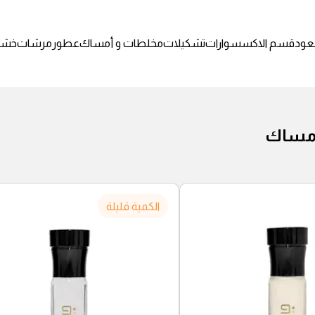
عود
قسم الاكسسوارات
تشكيلات
مخلطات و أمساك
عطور
مرشات
خشب
أمساك
الكمية قليلة