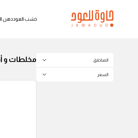
خشب العود
دهن ال
مخلطات و 
المناطق
السعر