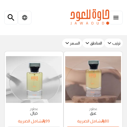
ترتيب
المناطق
السعر
عطور
عطور
عبق
خيال
80
شامل الضريبة
99
شامل الضريبة