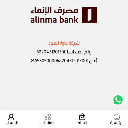
شركة جاوة للعود
رقم الحساب
:
68204312013001
آيبان
:
SA5305000068204312013001
الحساب
الرئيسية
المنتجات
السلة