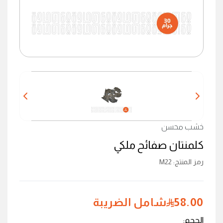
خشب محسن
كلمنتان صفائح ملكي
رمز المنتج
:
M22
58.00
شامل الضريبة
الحجم
: