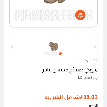
خشب محسن
مروكي صفائح محسن فاخر
رمز المنتج
:
M7
38.00
شامل الضريبة
الحجم
: