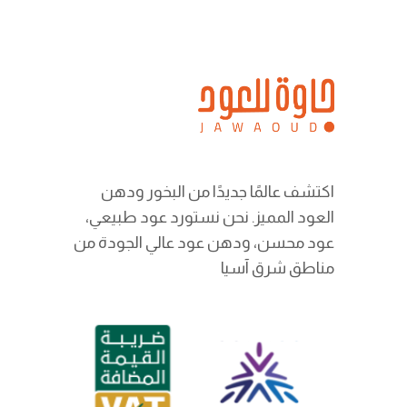
اكتشف عالمًا جديدًا من البخور ودهن
العود المميز. نحن نستورد عود طبيعي،
عود محسن، ودهن عود عالي الجودة من
مناطق شرق آسيا