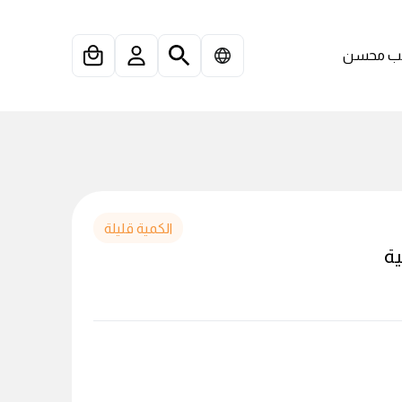
 محسن
الكمية قليلة
ة