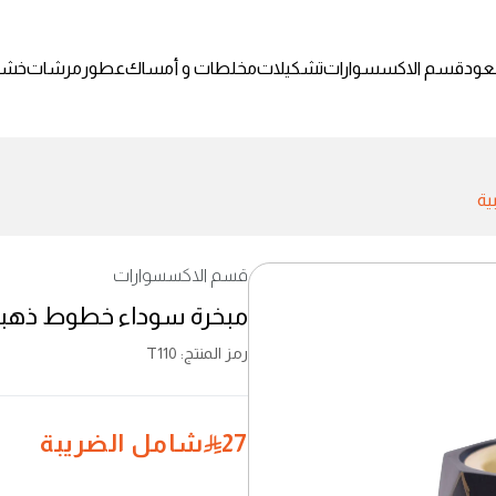
عود
قسم الاكسسوارات
تشكيلات
مخلطات و أمساك
عطور
مرشات
خشب
ية
قسم الاكسسوارات
مبخرة سوداء خطوط ذهبي
رمز المنتج
:
T110
27
شامل الضريبة