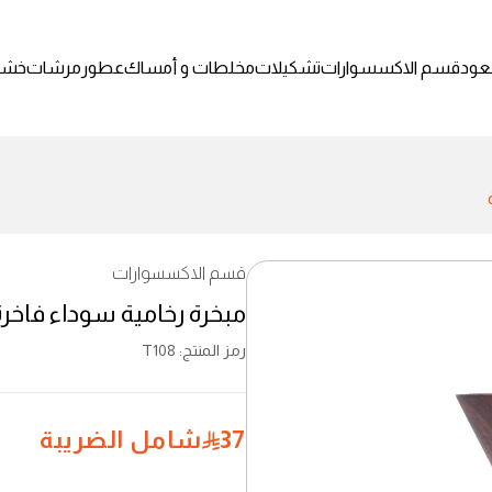
عود
قسم الاكسسوارات
تشكيلات
مخلطات و أمساك
عطور
مرشات
خشب
قسم الاكسسوارات
مبخرة رخامية سوداء فاخرة
رمز المنتج
:
T108
37
شامل الضريبة