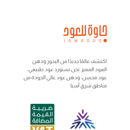
اكتشف عالمًا جديدًا من البخور ودهن
العود المميز. نحن نستورد عود طبيعي،
عود محسن، ودهن عود عالي الجودة من
مناطق شرق آسيا