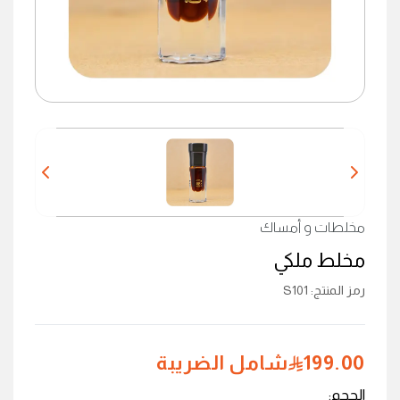
مخلطات و أمساك
مخلط ملكي
رمز المنتج
:
S101
199.00
شامل الضريبة
الحجم
: