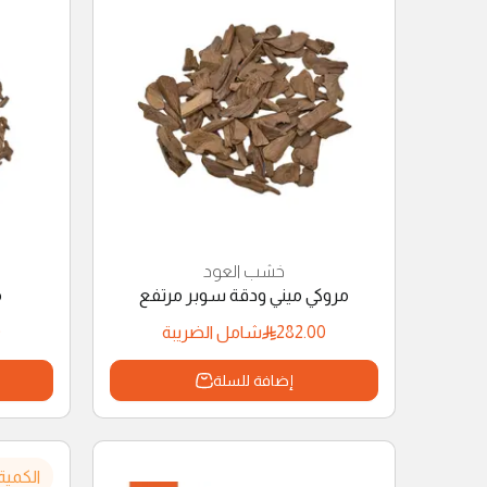
خشب العود
مروكي ميني ودقة سوبر مرتفع
م
0
282.00
شامل الضريبة
إضافة للسلة
الكمية