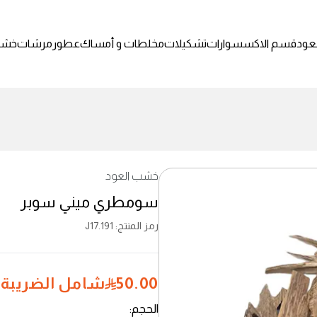
عود
قسم الاكسسوارات
تشكيلات
مخلطات و أمساك
عطور
مرشات
خشب
خشب العود
سومطري ميني سوبر
رمز المنتج
:
J17.191
50.00
شامل الضريبة
الحجم
: