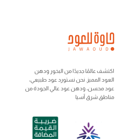
اكتشف عالمًا جديدًا من البخور ودهن
العود المميز. نحن نستورد عود طبيعي،
عود محسن، ودهن عود عالي الجودة من
مناطق شرق آسيا