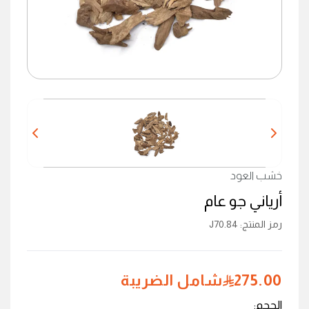
خشب العود
أرياني جو عام
رمز المنتج
:
J70.84
275.00
شامل الضريبة
الحجم
: